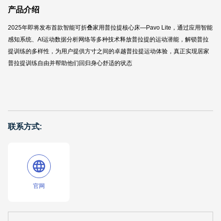
产品介绍
2025年即将发布首款智能可折叠家用普拉提核心床—Pavo Lite，通过应用智能
感知系统、AI运动数据分析网络等多种技术释放普拉提的运动潜能，解锁普拉
提训练的多样性，为用户提供方寸之间的卓越普拉提运动体验，真正实现居家
普拉提训练自由并帮助他们回归身心舒适的状态
联系方式:
官网