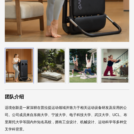
团队介绍
适境创新是一家深耕在普拉提运动领域并致力于相关运动设备研发及应用的公
司。公司成员来自东南大学、宁波大学、电子科技大学、武汉大学、UCL、布
里斯托大学等国内外知名高校，拥有工业设计、机械设计、运动科学等多种交
叉学科背景。