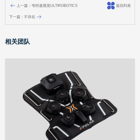
上一篇：韦特嘉视觉ULTIROBOTICS
返回列表
下一篇：不存在
相关团队