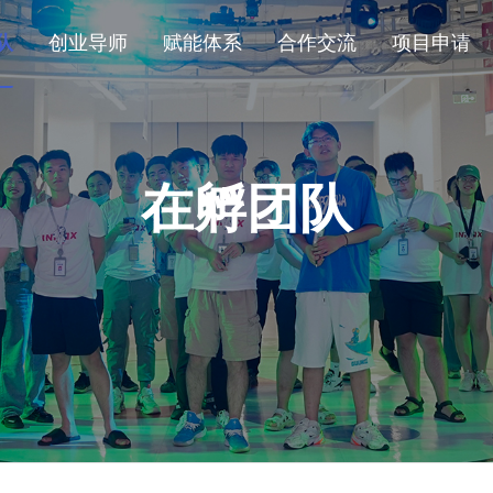
队
创业导师
赋能体系
合作交流
项目申请
深圳科创学院
在孵团队
学院百科
关于我们
学院概况
/
学院文化
/
走进学院
在孵团队
创业导师
发起人
/
科创导师