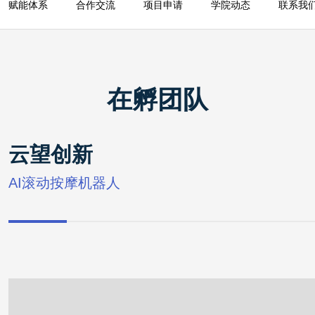
赋能体系
赋能体系
合作交流
项目申请
学院动态
联系我
赋能体系
合作交流
合作高校
/
科技创业者俱乐部
在孵团队
项目申请
科创训练营
/
科技创业营(长期报名)
/
K12训练营
云望创新
学院动态
AI滚动按摩机器人
最新消息
/
招标采购
/
公示公告
联系我们
联系我们
/
在线留言