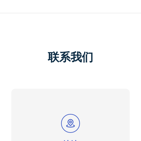
赋能体系
赋能体系
合作交流
合作高校
/
科技创业者俱乐部
项目申请
联系我们
科创训练营
/
科技创业营(长期报名)
/
K12训练营
学院动态
最新消息
/
招标采购
/
公示公告
联系我们
联系我们
/
在线留言