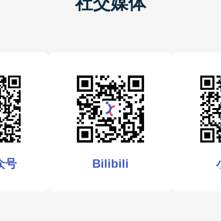
社交媒体
众号
Bilibili