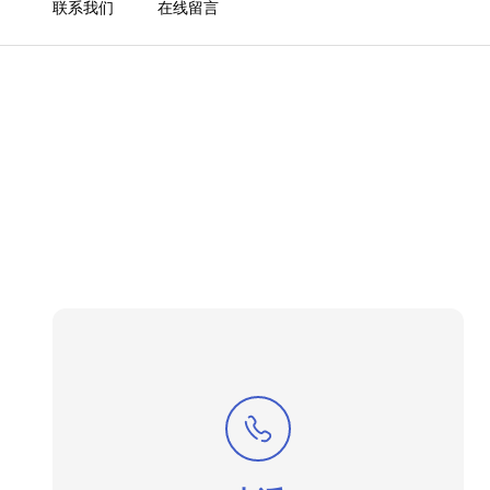
联系我们
在线留言