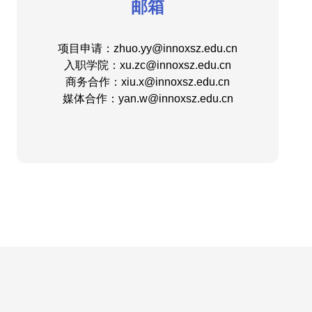
邮箱
项目申请：zhuo.yy@innoxsz.edu.cn
入职学院：xu.zc@innoxsz.edu.cn
商务合作：xiu.x@innoxsz.edu.cn
媒体合作：yan.w@innoxsz.edu.cn