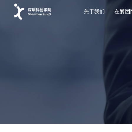
关于我们
在孵团