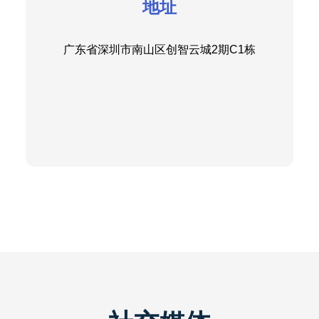
地址
广东省深圳市南山区创智云城2期C1栋