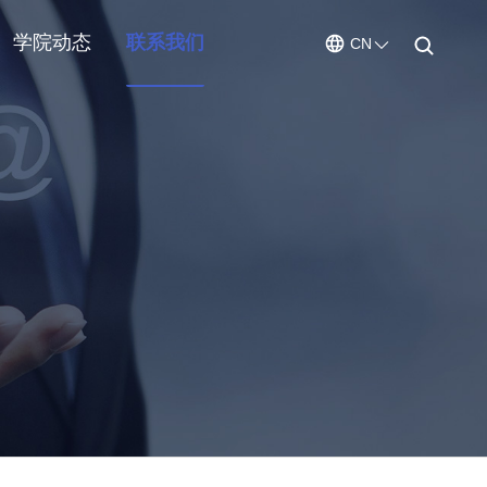
学院动态
联系我们
CN
ENGLISH
CHINESE