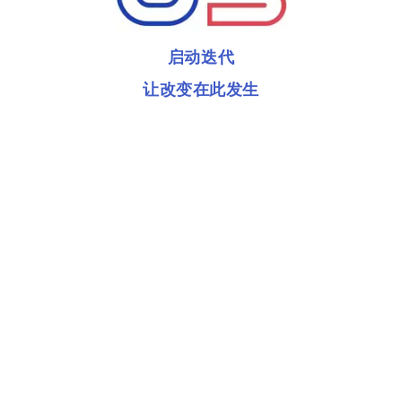
启动迭代
让改变在此发生
开营仪式后的迭代启动会，旨在引导团队建立高效的协作
基础与清晰的项目执行路径。
会议现场，各小组迅速投入热烈的讨论与共创，键盘敲击
思路，桌边传来频繁的交谈与笑声。从规划团队分工到写
下彼此认可的协作公约，从制定未来工作计划到设计工作
日志，营员们通过构建团队知识库将抽象的协作转化为具
体的行动。在每一次讨论发言、每一行亲手写下的约定
里，团队合作真正由此开始。