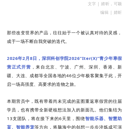
文字 | 婧昕，可颖
编辑 | 婧昕
那些改变世界的产品，往往始于一个被认真对待的灵感，
成于一场不断自我突破的迭代。
2026年2月8日，深圳科创学院2026“Iter(X)”青少年寒假
营正式开营
，来自北京、宁波、广州、深圳、香港、新
疆、大连、成都等全国各地的46位少年极客聚集于此，开
启一场高强度、高要求的造物之旅。
本期营员中，既有带着尚未完成的蓝图重返寒假营的往届
学员，也有携带全新硬核想法加入的新面孔。他们集结为
13支团队，将在接下来的6天里，围绕
智能乐器、智慧助
盲、智能养宠
等方向，将脑海中的创想一步步淬炼成可演